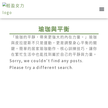
跳
至
主
關於我
部落格
健康管理
心態養成
要
瑜珈與平衡
內
容
「瑜珈的平靜，帶來更強大的內在力量。」瑜珈
與皮拉提斯不只是運動，更是調整身心平衡的關
鍵。簡單的居家瑜珈動作、核心訓練技巧，讓你
在繁忙生活中也能找到屬於自己的平靜與力量。
Sorry, we couldn't find any posts.
Please try a different search.