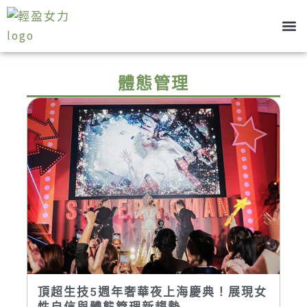
跳
至
主
關於我
部落格
健康管理
心態養成
要
體態管理
內
容
頂超生技5週年奢華夜上海慶典！展現女