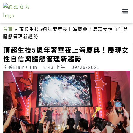
跳
至
主
關於我
部落格
健康管理
心態養成
要
首頁
»
頂超生技5週年奢華夜上海慶典！展現女性自信與
體態管理新趨勢
內
容
頂超生技5週年奢華夜上海慶典！展現女
性自信與體態管理新趨勢
奕婷Elaine Lin
2:43 上午
09/26/2025