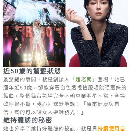
近50歲的驚艷狀態
最驚豔的瞬間，就是創辦人「
超老闆
」登場！她已
經年近50歲，卻能穿著白色透視禮服唱跳張惠妹的
舞曲，整個舞台氣場完全不輸專業明星。當下全場
歡呼聲不斷，我心裡默默地想：「原來健康與自
信，真的可以讓女人逆齡發光！」
維持體態的秘密
她也分享了維持好體態的秘訣，就是靠
持續使用自