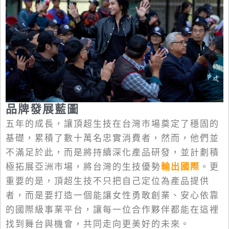
品牌發展藍圖
五年的成長，讓頂超生技在台灣市場奠定了穩固的
基礎，累積了數十萬名忠實消費者，然而，他們並
不滿足於此，而是將持續深化產品研發，並計劃積
極拓展亞洲市場，將台灣的生技優勢
輸出國際
。更
重要的是，頂超生技不只把自己定位為產品提供
者，而是要打造一個能讓女性勇敢創業、安心依靠
的國際級事業平台，讓每一位合作夥伴都能在這裡
找到舞台與機會，共同走向更美好的未來。