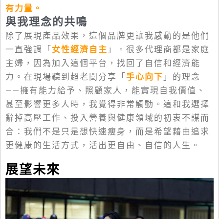
有力量。
與我理念的共鳴
除了展現產品效果，這個品牌更讓我感動的是他們
一直強調「
女性經濟自主
」。很多代理商都是家庭
主婦，因為加入這個平台，找回了自信和經濟能
力。在現場聽到超老闆分享「
手心向下
」的理念
——擁有能力給予、照顧家人，能實現自我價值、
甚至影響更多人時，我覺得非常觸動。這和我選擇
辭掉高壓工作、投入營養與健康領域的初衷不謀而
合：我們不是只是想快速瘦身，而是希望藉由追求
更健康的生活方式，活出更自由、自信的人生。
展望未來